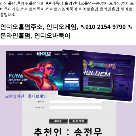
라인홀덤,후레쉬홀덤대회 AA바둑이 홀덤인디오홀덤우승,히어로게임,히어로
바둑이게임,히어로바둑이,히어로게임바둑이,히어로홀덤 온라인홀덤,히어로
홀덤대회
인디오홀덤주소, 인디오게임, ➷010 2154 9790 ➷
온라인홀덤, 인디오바둑이