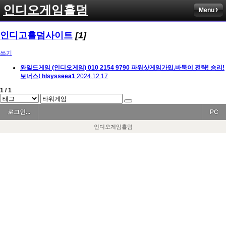
인디오게임홀덤
Menu
인디고홀덤사이트
[1]
쓰기
와일드게임 (인디오게임) 010 2154 9790 파워샷게임가입.바둑이 전략! 승리!
보너스!
hlsysseea1
2024.12.17
1 / 1
로그인...
PC
인디오게임홀덤