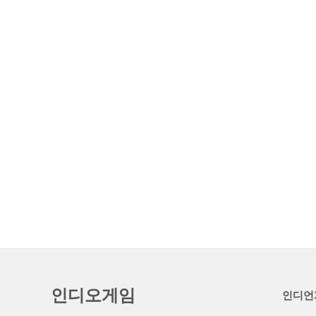
인디오게임
인디언