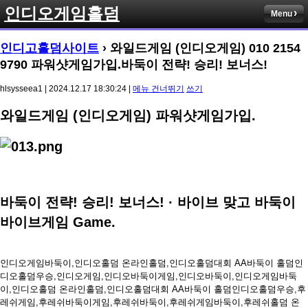
인디오게임홀덤
Menu
인디고홀덤사이트
› 와일드게임 (인디오게임) 010 2154
9790 파워샷게임가입.바둑이 전략! 승리! 보너스!
hlsysseea1 | 2024.12.17 18:30:24 |
메뉴 건너뛰기
쓰기
와일드게임 (인디오게임) 파워샷게임가입.
바둑이 전략! 승리! 보너스! · 바이브 맞고 바둑이
바이브게임 Game.
인디오게임바둑이,인디오홀덤 온라인홀덤,인디오홀덤대회 AA바둑이 홀덤인
디오홀덤우승,인디오게임,인디오바둑이게임,인디오바둑이,인디오게임바둑
이,인디오홀덤 온라인홀덤,인디오홀덤대회 AA바둑이 홀덤인디오홀덤우승,후
레쉬게임,후레쉬바둑이게임,후레쉬바둑이,후레쉬게임바둑이,후레쉬홀덤 온