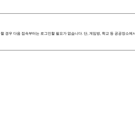
할 경우 다음 접속부터는 로그인할 필요가 없습니다. 단, 게임방, 학교 등 공공장소에