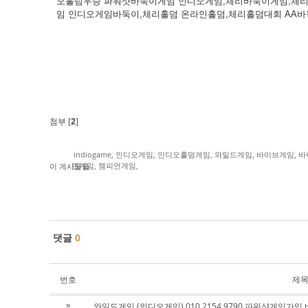
오홀덤우승 파워샷바둑이게임 인디오게임,체리바둑이게임,체리
임 인디오게임바둑이,체리홀덤 온라인홀덤,체리홀덤대회 AA
첨부 [
2
]
indiogame
,
인디오게임
,
인디오홀덤게임
,
와일드게임
,
바이브게임
,
바
민게임
,
챔피언게임
,
이 게시물을
댓글
0
번호
제
와일드게임 (인디오게임) 010 2154 9790 파워샷게임가입.
»