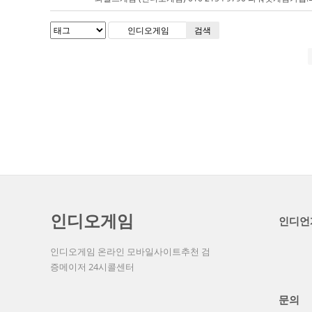
검색
인디오게임
인디언
인디오게임 온라인 모바일사이트추천 검
증메이저 24시콜센터
문의