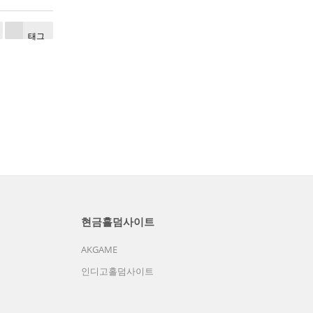
태그
현금홀덤사이트
AKGAME
인디고홀덤사이트