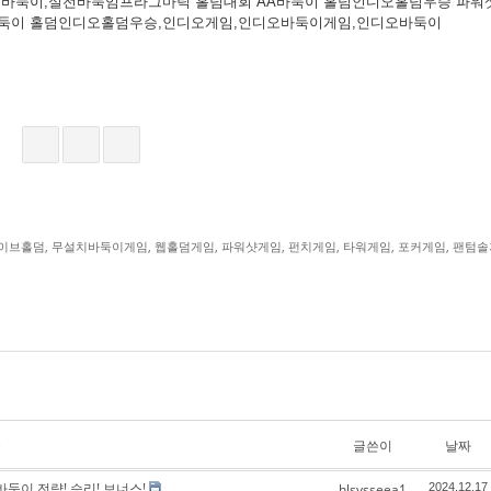
바둑이,실전바둑임프라그마틱 홀덤대회 AA바둑이 홀덤인디오홀덤우승 파
바둑이 홀덤인디오홀덤우승,인디오게임,인디오바둑이게임,인디오바둑이
이브홀덤
,
무설치바둑이게임
,
웹홀덤게임
,
파워샷게임
,
펀치게임
,
타워게임
,
포커게임
,
팬텀솔
목
글쓴이
날짜
바둑이 전략! 승리! 보너스!
hlsysseea1
2024.12.17