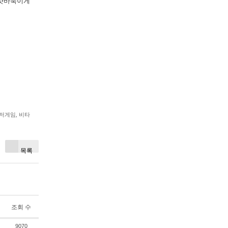
워샷바둑이게
저게임
,
비타
목록
조회 수
9070