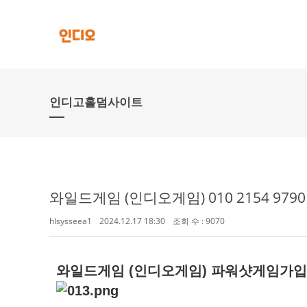
인디고홀덤사이트
와일드게임 (인디오게임) 010 2154 97
hlsysseea1
2024.12.17 18:30
조회 수 : 9070
와일드게임 (인디오게임) 파워샷게임가입