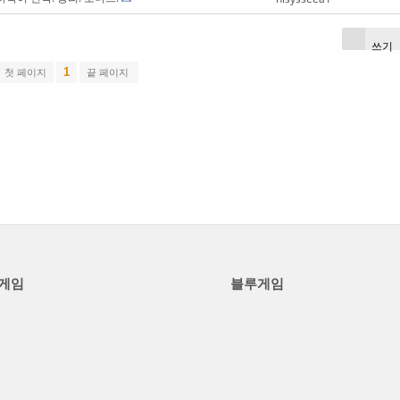
쓰기
1
첫 페이지
끝 페이지
게임
블루게임