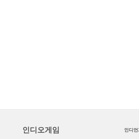
인디오게임
인디언