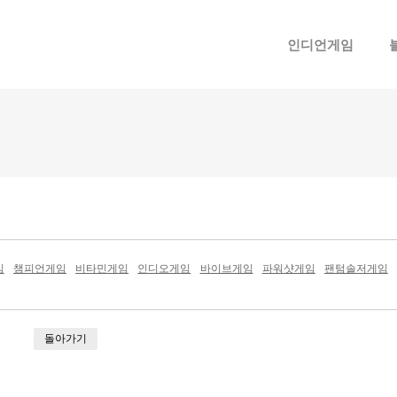
메뉴 건너뛰기
인디언게임
임
챔피언게임
비타민게임
인디오게임
바이브게임
파워샷게임
팬텀솔저게임
돌아가기