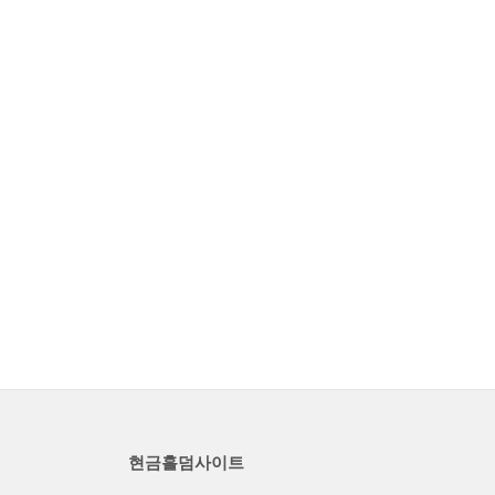
현금홀덤사이트