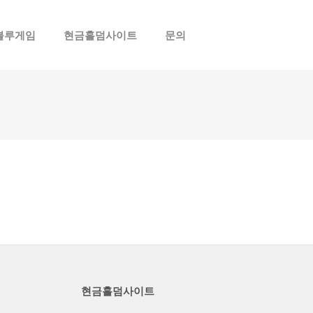
블루게임
현금홀덤사이트
문의
로그인
회원가입
현금홀덤사이트