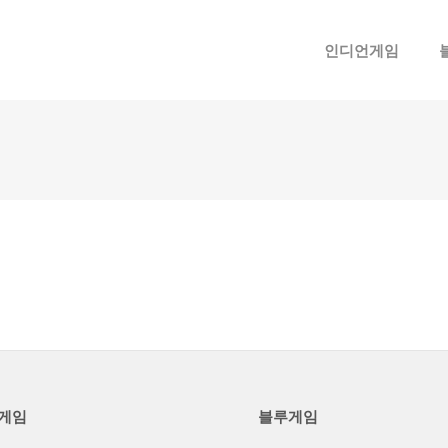
메뉴 건너뛰기
인디언게임
게임
블루게임