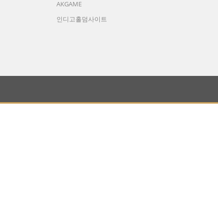
AKGAME
인디고홀덤사이트